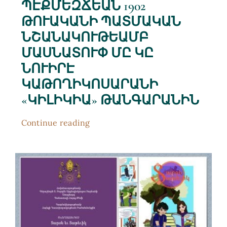
ՊԷՔՄԵԶՃԵԱՆ 1902
ԹՈՒԱԿԱՆԻ ՊԱՏՄԱԿԱՆ
ՆՇԱՆԱԿՈՒԹԵԱՄԲ
ՄԱՍՆԱՏՈՒՓ ՄԸ ԿԸ
ՆՈՒԻՐԷ
ԿԱԹՈՂԻԿՈՍԱՐԱՆԻ
«ԿԻԼԻԿԻԱ» ԹԱՆԳԱՐԱՆԻՆ
Continue reading