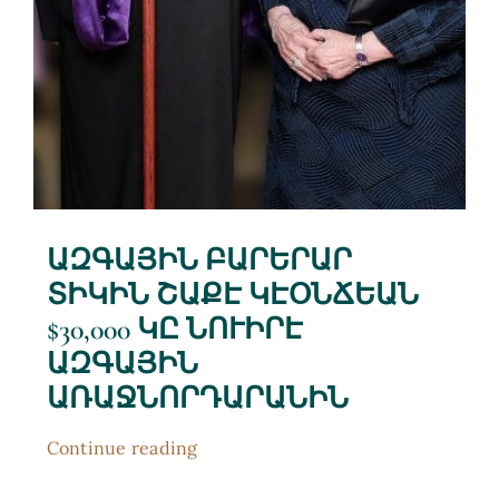
ԱԶԳԱՅԻՆ ԲԱՐԵՐԱՐ
ՏԻԿԻՆ ՇԱՔԷ ԿԷՕՆՃԵԱՆ
$30,000 ԿԸ ՆՈՒԻՐԷ
ԱԶԳԱՅԻՆ
ԱՌԱՋՆՈՐԴԱՐԱՆԻՆ
Continue reading