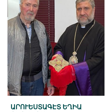
Լեզուատուն
The Catholicosate Cilicia
Contact
Donate
ԱՐՈՒԵՍՏԱԳԷՏ ԵՂԻԱ