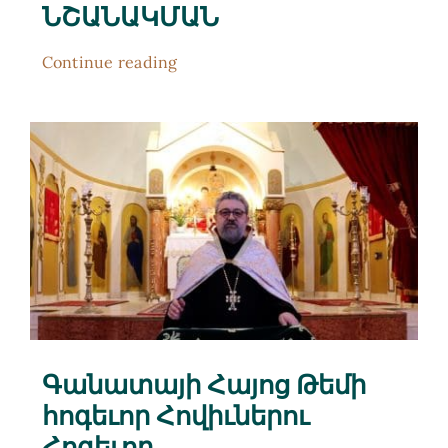
ՆՇԱՆԱԿՄԱՆ
Continue reading
Գանատայի Հայոց Թեմի
հոգեւոր Հովիւներու
Հոգեւոր