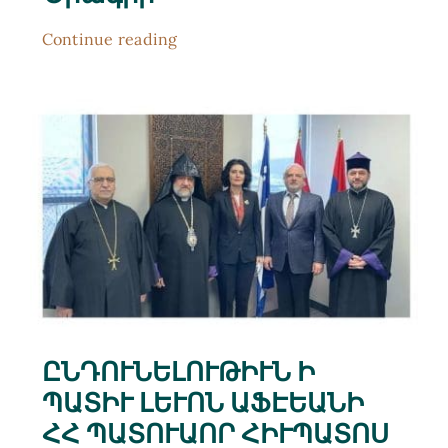
Continue reading
ԸՆԴՈՒՆԵԼՈՒԹԻՒՆ Ի
ՊԱՏԻՒ ԼԵՒՈՆ ԱՖԷԵԱՆԻ
ՀՀ ՊԱՏՈՒԱՈՐ ՀԻՒՊԱՏՈՍ