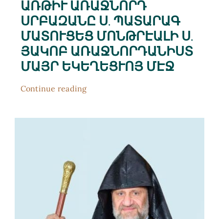
ԱՌԹԻՒ ԱՌԱՋՆՈՐԴ
ՍՐԲԱԶԱՆԸ Ս. ՊԱՏԱՐԱԳ
ՄԱՏՈՒՑԵՑ ՄՈՆԹՐԷԱԼԻ Ս.
ՅԱԿՈԲ ԱՌԱՋՆՈՐԴԱՆԻՍՏ
ՄԱՅՐ ԵԿԵՂԵՑՒՈՅ ՄԷՋ
Continue reading