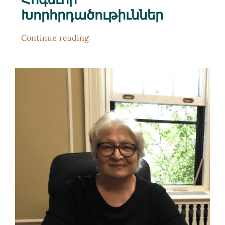
Խորհրդածութիւններ
Continue reading