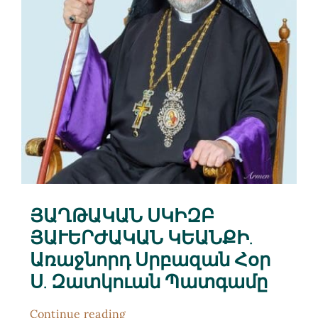
ՅԱՂԹԱԿԱՆ ՍԿԻԶԲ
ՅԱՒԵՐԺԱԿԱՆ ԿԵԱՆՔԻ.
Առաջնորդ Սրբազան Հօր
Ս. Զատկուան Պատգամը
Continue reading