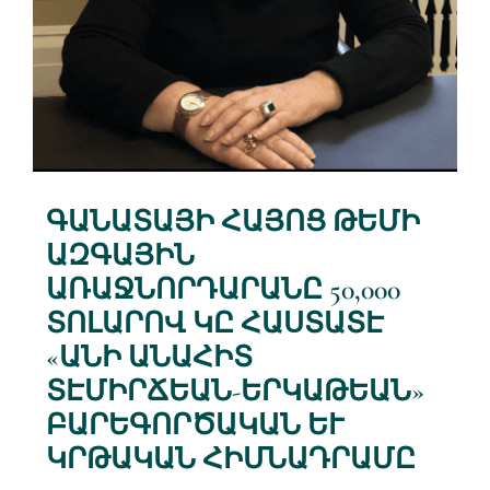
ԳԱՆԱՏԱՅԻ ՀԱՅՈՑ ԹԵՄԻ
ԱԶԳԱՅԻՆ
ԱՌԱՋՆՈՐԴԱՐԱՆԸ 50,000
ՏՈԼԱՐՈՎ ԿԸ ՀԱՍՏԱՏԷ
«ԱՆԻ ԱՆԱՀԻՏ
ՏԷՄԻՐՃԵԱՆ-ԵՐԿԱԹԵԱՆ»
ԲԱՐԵԳՈՐԾԱԿԱՆ ԵՒ
ԿՐԹԱԿԱՆ ՀԻՄՆԱԴՐԱՄԸ