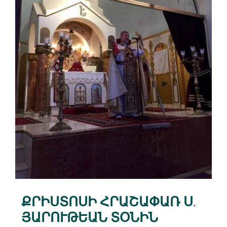
ՔՐԻՍՏՈՍԻ ՀՐԱՇԱՓԱՌ Ս.
ՅԱՐՈՒԹԵԱՆ ՏՕՆԻՆ