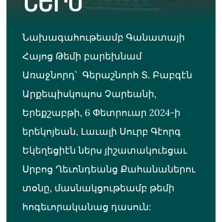
ՆԵՐՍ
Նախագահութեամբ Գանատայի
Հայոց Թեմի բարեխնամ
Առաջնորդ՝ Գերաշնորհ Տ. Բաբգէն
Արքեպիսկոպոս Չարեանի,
Երեքշաբթի, 6 Փետրուար 2024-ի
երեկոյեան, Լաւալի Սուրբ Գէորգ
Եկեղեցիէն ներս յիշատակուեցաւ
Սրբոց Ղեւոնդեանց Քահանաներու
տօնը, մասնակցութեամբ թեմի
հոգեւորականաց դասուն: