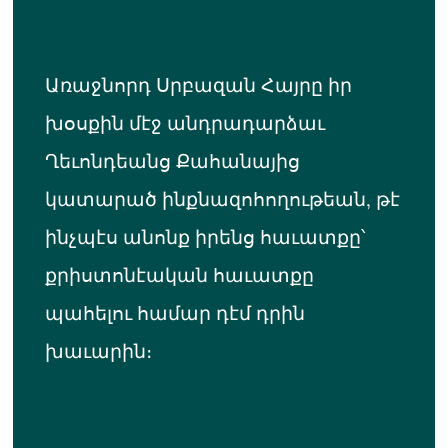
Առաջնորդ Սրբազան Հայրը իր
խօսքին մէջ անդրադարձաւ
Ղեւոնդեանց Քահանայից
կատարած ինքնազոհողութեան, թէ
ինչպէս անոնք իրենց հաւատքը՝
քրիստոնէական հաւատքը
պահելու համար դէմ դրին
խաւարին։