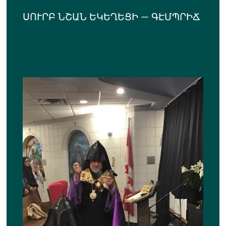
ՍՈՒՐԲ ՆՇԱՆ ԵԿԵՂԵՑԻ — ԳԷՄՊՐԻՃ
491404963_1123238029835456_5465540159965463295_n