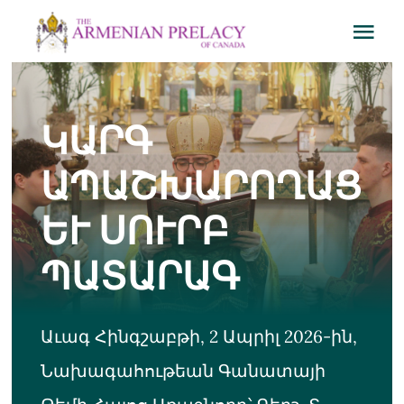
Skip
Tog
to
Navi
content
The Prelate
ԿԱՐԳ
Prelacy Churches
ԱՊԱՇԽԱՐՈՂԱՑ
Publication
ԵՒ ՍՈՒՐԲ
ՊԱՏԱՐԱԳ
Bookstore
The Armenian Church
Աւագ Հինգշաբթի, 2 Ապրիլ 2026-ին,
Նախագահութեան Գանատայի
The Catholicosate Cilicia