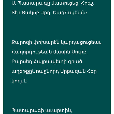
Ս. Պատարագը մատուցեց՝ Հոգշ.
Տէր Յակոբ Վրդ. Եագուպեան։
Քարոզի փոխարէն կարդացուցեաւ
Հաղորդութեան մասին Սուրբ
Բարսեղ Հայրապետի գրած
աղօթքըԱռաջնորդ Սրբազան Հօր
կողմէ:
Պատարագի աւարտին,