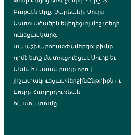
Թեմի Հայոց Առաջնորդ՝ Գերշ. Տ.
Բաբգէն Արք. Չարեանի, Սուրբ
Աստուածածին եկեղեցւոյ մէջ տեղի
ունեցաւ կարգ
ապաշխարողացժամերգութիւնը,
որմէ ետք մատուցուեցաւ Սուրբ եւ
Անմահ պատարագը որով
յիշատակուեցաւ ՎերջինԸնթրիքն ու
Սուրբ Հաղորդութեան
հաստատումը։