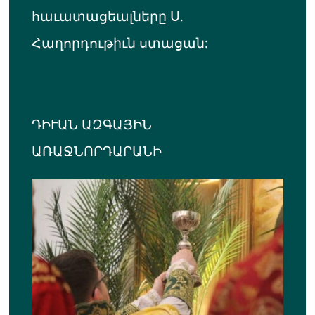
հաւատացեալները Ս.
Հաղորդութիւն ստացան:
ԴԻՒԱՆ ԱԶԳԱՅԻՆ
ԱՌԱՋՆՈՐԴԱՐԱՆԻ