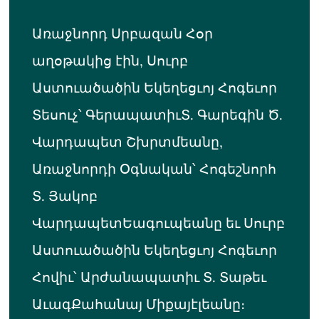
Առաջնորդ Սրբազան Հօր
աղօթակից էին, Սուրբ
Աստուածածին Եկեղեցւոյ Հոգեւոր
Տեսուչ՝ ԳերապատիւՏ. Գարեգին Ծ.
Վարդապետ Շխրտմեանը,
Առաջնորդի Օգնական՝ Հոգեշնորհ
Տ. Յակոբ
ՎարդապետԵագուպեանը եւ Սուրբ
Աստուածածին Եկեղեցւոյ Հոգեւոր
Հովիւ՝ Արժանապատիւ Տ. Տաթեւ
ԱւագՔահանայ Միքայէլեանը։