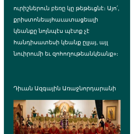
ուրիշներուն բեռը կը թեթեւցնէ։ Այո՛,
քրիստոնեայհաւատացեալի
կեանքը նոյնպէս պէտք չէ
հանդիսատեսի կեանք ըլլայ, այլ
նուիրումի եւ զոհողութեանկեանք»։
Դիւան Ազգային Առաջնորդարանի