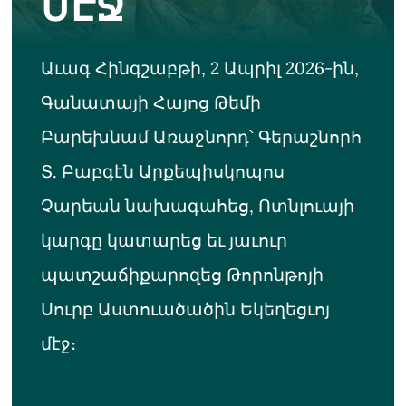
ՄԷՋ
Աւագ Հինգշաբթի, 2 Ապրիլ 2026-ին,
Գանատայի Հայոց Թեմի
Բարեխնամ Առաջնորդ՝ Գերաշնորհ
Տ. Բաբգէն Արքեպիսկոպոս
Չարեան նախագահեց, Ոտնլուայի
կարգը կատարեց եւ յաւուր
պատշաճիքարոզեց Թորոնթոյի
Սուրբ Աստուածածին Եկեղեցւոյ
մէջ։